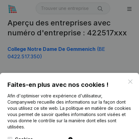
Aperçu des entreprises avec
numéro d'entreprise : 422517xxx
College Notre Dame De Gemmenich
(BE
0422.517.350)
Clo
Produit
Faites-en plus avec nos cookies !
Informations d’entreprise
Afin d'optimiser votre expérience d'utilisateur,
Companyweb recueille des informations sur la façon dont
Monitoring
Français
vous utilisez ce site web.
La politique en matière de cookies
vous permet de savoir quelles informations sont visées et
Recherche internationale
vous donne le contrôle sur la manière dont elles sont
Kantorenpark Everest
Prospection
utilisées.
Leuvensesteenweg
iOS app
248D,