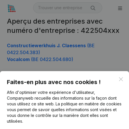
Aperçu des entreprises avec
numéro d'entreprise : 422504xxx
Constructiewerkhuis J. Claessens
(BE
0422.504.383)
Vocalcom
(BE 0422.504.680)
Clo
Faites-en plus avec nos cookies !
Produit
Afin d'optimiser votre expérience d'utilisateur,
Informations d’entreprise
Companyweb recueille des informations sur la façon dont
Monitoring
vous utilisez ce site web.
La politique en matière de cookies
Français
vous permet de savoir quelles informations sont visées et
Recherche internationale
vous donne le contrôle sur la manière dont elles sont
utilisées.
Kantorenpark Everest
Prospection
Leuvensesteenweg