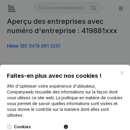
Aperçu des entreprises avec
numéro d'entreprise : 419881xxx
Himo
(BE 0419.881.326)
Produit
Clo
Faites-en plus avec nos cookies !
Informations d’entreprise
Afin d'optimiser votre expérience d'utilisateur,
Monitoring
Français
Companyweb recueille des informations sur la façon dont
vous utilisez ce site web.
La politique en matière de cookies
Recherche internationale
vous permet de savoir quelles informations sont visées et
vous donne le contrôle sur la manière dont elles sont
Kantorenpark Everest
Prospection
utilisées.
Leuvensesteenweg
iOS app
248D,
Cookies
1800 Vilvoorde