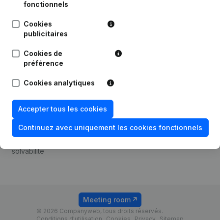
Android app
fonctionnels
Cookies
publicitaires
Thème
Plateforme
Cookies de
Compliance et prévention
Intégrations
préférence
de la fraude
Intégrations
Cookies analytiques
Consulter des comptes
personnalisées
annuels
Expérience de paiement
Accepter tous les cookies
Recherche de numéro de
Contact
TVA
Continuez avec uniquement les cookies fonctionnels
Tarifs
Vérification de la
solvabilité
Meeting room
© 2026 Companyweb, tous droits réservés.
Conditions d'utilisation
Cookies
Privacy
Sitemap