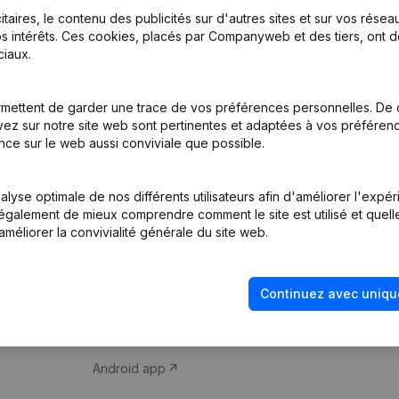
itaires, le contenu des publicités sur d'autres sites et sur vos rése
s intérêts. Ces cookies, placés par Companyweb et des tiers, ont d
iaux.
mettent de garder une trace de vos préférences personnelles. De 
ez sur notre site web sont pertinentes et adaptées à vos préférence
Produit
Thème
nce sur le web aussi conviviale que possible.
Informations
Compliance et pré
d’entreprise
fraude
lyse optimale de nos différents utilisateurs afin d'améliorer l'expé
nt également de mieux comprendre comment le site est utilisé et quell
Monitoring
Consulter des co
améliorer la convivialité générale du site web.
Recherche
Recherche de nu
internationale
Vérification de la 
Continuez avec uniqu
Prospection
iOS app
Android app