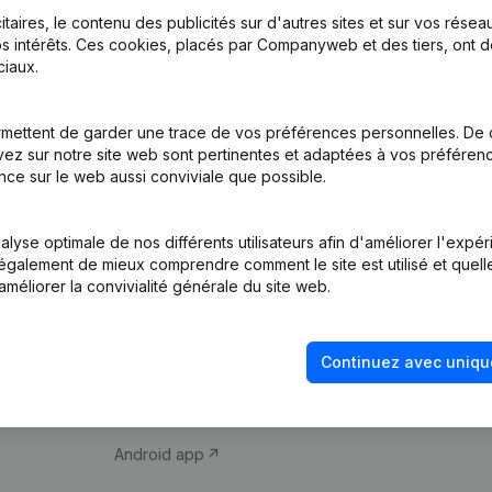
itaires, le contenu des publicités sur d'autres sites et sur vos rése
s intérêts. Ces cookies, placés par Companyweb et des tiers, ont d
iaux.
mettent de garder une trace de vos préférences personnelles. De 
ez sur notre site web sont pertinentes et adaptées à vos préférence
Produit
Thème
nce sur le web aussi conviviale que possible.
Informations
Compliance et pré
d’entreprise
fraude
lyse optimale de nos différents utilisateurs afin d'améliorer l'expé
nt également de mieux comprendre comment le site est utilisé et quell
Monitoring
Consulter des co
améliorer la convivialité générale du site web.
Recherche
Recherche de nu
internationale
Vérification de la 
Continuez avec uniqu
Prospection
iOS app
Android app