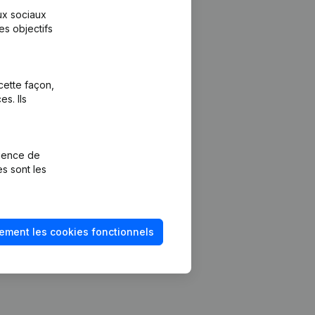
aux sociaux
es objectifs
cette façon,
s. Ils
Plateforme
vention de la
Intégrations
rience de
Intégrations
es sont les
mptes annuels
personnalisées
méro de TVA
Expérience de
paiement
solvabilité
ement les cookies fonctionnels
Contact
Tarifs