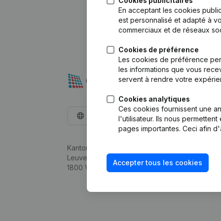
Cookies publicitaires
En acceptant les cookies public
est personnalisé et adapté à vo
commerciaux et de réseaux soc
Cookies de préférence
Les cookies de préférence per
les informations que vous recev
servent à rendre votre expérie
Cookies analytiques
Ces cookies fournissent une ana
Français
l'utilisateur. Ils nous permette
pages importantes. Ceci afin d'
Kantorenpark Everest
Leuvensesteenweg 248D,
Accepter tous les cookies
1800 Vilvoorde