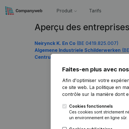
Produit
Tarifs
Aperçu des entreprise
Neirynck K. En Co
(BE 0419.825.007)
Algemene Industriele Schilderwerken
(BE
Centrum voor Selectie en Bedrijfsadvies
Faites-en plus avec nos
Afin d'optimiser votre expérie
ce site web.
La politique en ma
contrôle sur la manière dont ell
Cookies fonctionnels
Ces cookies sont strictement n
un environnement en ligne sûr.