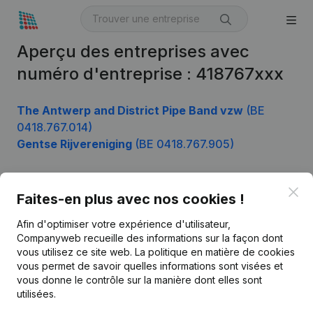
Aperçu des entreprises avec
numéro d'entreprise : 418767xxx
The Antwerp and District Pipe Band vzw
(BE
0418.767.014)
Gentse Rijvereniging
(BE 0418.767.905)
Clo
Faites-en plus avec nos cookies !
Produit
Afin d'optimiser votre expérience d'utilisateur,
Informations d’entreprise
Companyweb recueille des informations sur la façon dont
Monitoring
vous utilisez ce site web.
La politique en matière de cookies
Français
vous permet de savoir quelles informations sont visées et
Recherche internationale
vous donne le contrôle sur la manière dont elles sont
utilisées.
Kantorenpark Everest
Prospection
Leuvensesteenweg