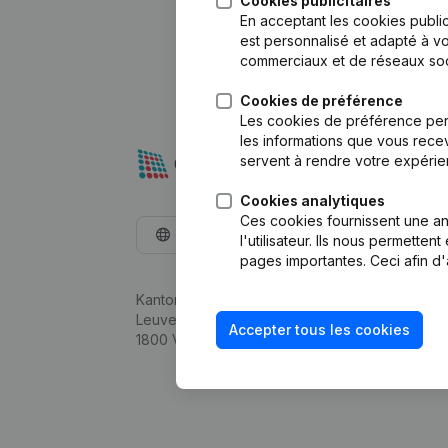
Cookies publicitaires
En acceptant les cookies public
est personnalisé et adapté à vo
commerciaux et de réseaux soc
Cookies de préférence
Les cookies de préférence per
les informations que vous recev
servent à rendre votre expérie
Cookies analytiques
Ces cookies fournissent une ana
Français
l'utilisateur. Ils nous permette
pages importantes. Ceci afin d'
Kantorenpark Everest
Leuvensesteenweg 248D,
Accepter tous les cookies
1800 Vilvoorde