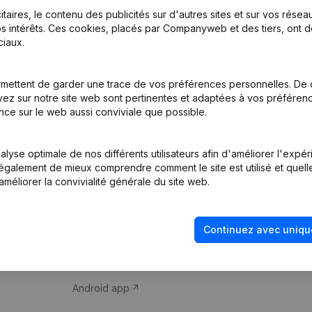
itaires, le contenu des publicités sur d'autres sites et sur vos rése
s intérêts. Ces cookies, placés par Companyweb et des tiers, ont d
iaux.
mettent de garder une trace de vos préférences personnelles. De 
ez sur notre site web sont pertinentes et adaptées à vos préférence
Produit
Thème
nce sur le web aussi conviviale que possible.
Informations
Compliance et pré
d’entreprise
fraude
lyse optimale de nos différents utilisateurs afin d'améliorer l'expé
nt également de mieux comprendre comment le site est utilisé et quell
Monitoring
Consulter des co
améliorer la convivialité générale du site web.
Recherche
Recherche de nu
internationale
Vérification de la 
Continuez avec uniqu
Prospection
iOS app
Android app