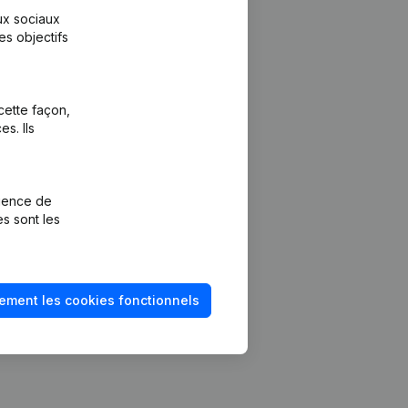
aux sociaux
es objectifs
cette façon,
s. Ils
Plateforme
vention de la
Intégrations
rience de
Intégrations
es sont les
mptes annuels
personnalisées
méro de TVA
Expérience de
paiement
solvabilité
ement les cookies fonctionnels
Contact
Tarifs