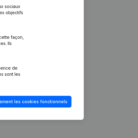
aux sociaux
es objectifs
cette façon,
s. Ils
Plateforme
vention de la
Intégrations
rience de
Intégrations
es sont les
mptes annuels
personnalisées
méro de TVA
Expérience de
paiement
solvabilité
ement les cookies fonctionnels
Contact
Tarifs