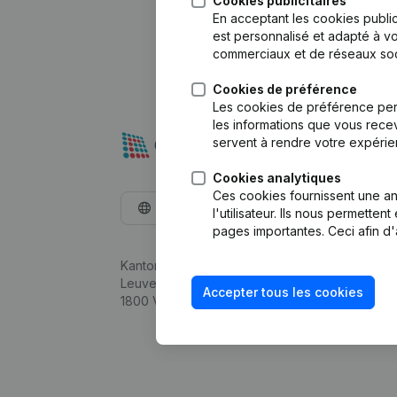
Cookies publicitaires
En acceptant les cookies public
est personnalisé et adapté à vo
commerciaux et de réseaux soc
Cookies de préférence
Les cookies de préférence per
les informations que vous recev
servent à rendre votre expérie
Cookies analytiques
Ces cookies fournissent une ana
Français
l'utilisateur. Ils nous permette
pages importantes. Ceci afin d'
Kantorenpark Everest
Leuvensesteenweg 248D,
Accepter tous les cookies
1800 Vilvoorde