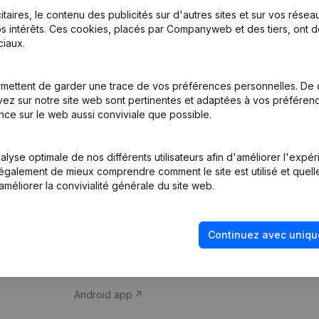
itaires, le contenu des publicités sur d'autres sites et sur vos rése
s intérêts. Ces cookies, placés par Companyweb et des tiers, ont d
iaux.
mettent de garder une trace de vos préférences personnelles. De 
ez sur notre site web sont pertinentes et adaptées à vos préférence
Produit
Thème
nce sur le web aussi conviviale que possible.
Informations
Compliance et pré
d’entreprise
fraude
lyse optimale de nos différents utilisateurs afin d'améliorer l'expé
nt également de mieux comprendre comment le site est utilisé et quell
Monitoring
Consulter des co
améliorer la convivialité générale du site web.
Recherche
Recherche de nu
internationale
Vérification de la 
Continuez avec uniqu
Prospection
iOS app
Android app