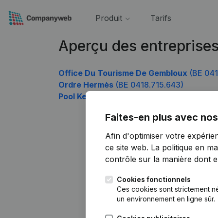
Produit
Tarifs
Aperçu des entreprises
Office Du Tourisme De Gembloux
(BE 041
Ordre Hermès
(BE 0418.715.643)
Pool Keroma Limburg
(BE 0418.715.940)
Faites-en plus avec nos
Afin d'optimiser votre expérie
ce site web.
La politique en ma
contrôle sur la manière dont ell
Cookies fonctionnels
Ces cookies sont strictement n
un environnement en ligne sûr.