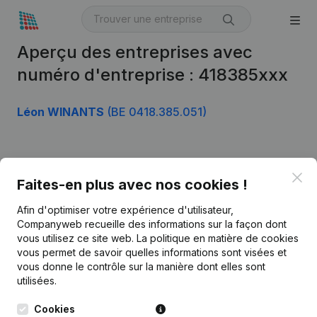
Aperçu des entreprises avec
numéro d'entreprise : 418385xxx
Léon WINANTS
(BE 0418.385.051)
Produit
Clo
Faites-en plus avec nos cookies !
Informations d’entreprise
Afin d'optimiser votre expérience d'utilisateur,
Monitoring
Français
Companyweb recueille des informations sur la façon dont
vous utilisez ce site web.
La politique en matière de cookies
Recherche internationale
vous permet de savoir quelles informations sont visées et
vous donne le contrôle sur la manière dont elles sont
Kantorenpark Everest
Prospection
utilisées.
Leuvensesteenweg
iOS app
248D,
Cookies
1800 Vilvoorde