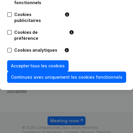
Android app
fonctionnels
Cookies
publicitaires
Thème
Plateforme
Cookies de
Compliance et prévention
Intégrations
préférence
de la fraude
Intégrations
Cookies analytiques
Consulter des comptes
personnalisées
annuels
Expérience de paiement
Accepter tous les cookies
Recherche de numéro de
Contact
TVA
Continuez avec uniquement les cookies fonctionnels
Tarifs
Vérification de la
solvabilité
Meeting room
© 2026 Companyweb, tous droits réservés.
Conditions d'utilisation
Cookies
Privacy
Sitemap