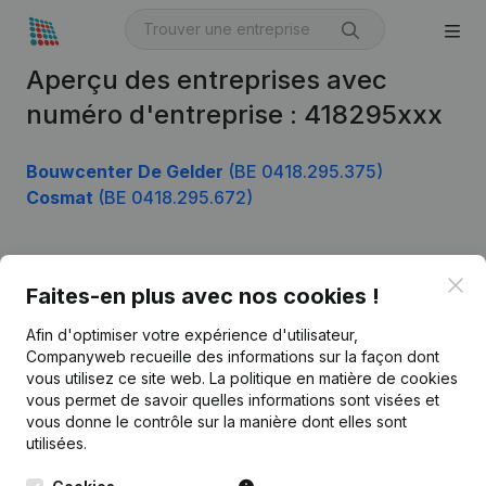
Aperçu des entreprises avec
numéro d'entreprise : 418295xxx
Bouwcenter De Gelder
(BE 0418.295.375)
Cosmat
(BE 0418.295.672)
Clo
Produit
Faites-en plus avec nos cookies !
Informations d’entreprise
Afin d'optimiser votre expérience d'utilisateur,
Companyweb recueille des informations sur la façon dont
Monitoring
Français
vous utilisez ce site web.
La politique en matière de cookies
vous permet de savoir quelles informations sont visées et
Recherche internationale
vous donne le contrôle sur la manière dont elles sont
Kantorenpark Everest
Prospection
utilisées.
Leuvensesteenweg
iOS app
248D,