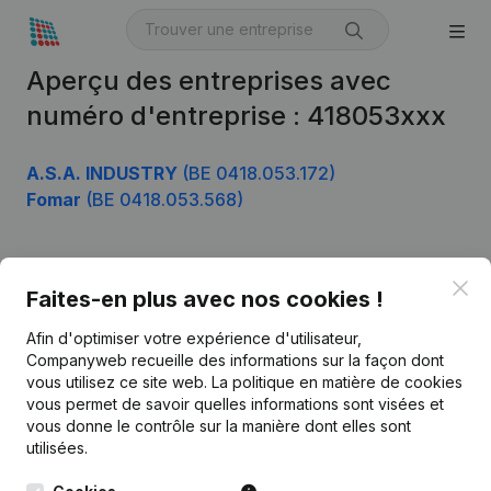
Aperçu des entreprises avec
numéro d'entreprise : 418053xxx
A.S.A. INDUSTRY
(BE 0418.053.172)
Fomar
(BE 0418.053.568)
Clo
Produit
Faites-en plus avec nos cookies !
Informations d’entreprise
Afin d'optimiser votre expérience d'utilisateur,
Companyweb recueille des informations sur la façon dont
Monitoring
Français
vous utilisez ce site web.
La politique en matière de cookies
vous permet de savoir quelles informations sont visées et
Recherche internationale
vous donne le contrôle sur la manière dont elles sont
Kantorenpark Everest
Prospection
utilisées.
Leuvensesteenweg
iOS app
248D,