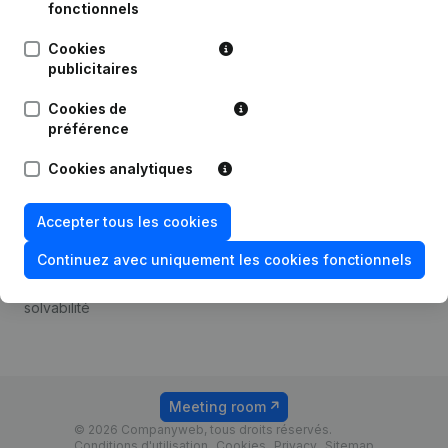
Android app
fonctionnels
Cookies
publicitaires
Thème
Plateforme
Cookies de
Compliance et prévention
Intégrations
préférence
de la fraude
Intégrations
Cookies analytiques
Consulter des comptes
personnalisées
annuels
Expérience de paiement
Accepter tous les cookies
Recherche de numéro de
Contact
TVA
Continuez avec uniquement les cookies fonctionnels
Tarifs
Vérification de la
solvabilité
Meeting room
© 2026 Companyweb, tous droits réservés.
Conditions d'utilisation
Cookies
Privacy
Sitemap