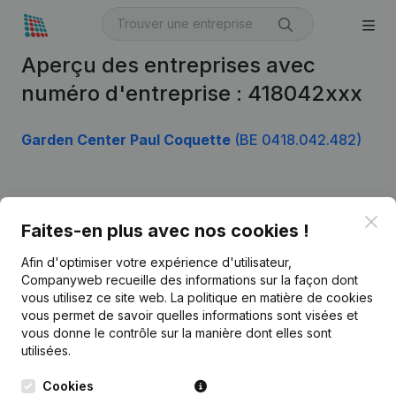
Aperçu des entreprises avec
numéro d'entreprise : 418042xxx
Garden Center Paul Coquette
(BE 0418.042.482)
Produit
Clo
Faites-en plus avec nos cookies !
Informations d’entreprise
Afin d'optimiser votre expérience d'utilisateur,
Monitoring
Français
Companyweb recueille des informations sur la façon dont
vous utilisez ce site web.
La politique en matière de cookies
Recherche internationale
vous permet de savoir quelles informations sont visées et
vous donne le contrôle sur la manière dont elles sont
Kantorenpark Everest
Prospection
utilisées.
Leuvensesteenweg
iOS app
248D,
Cookies
1800 Vilvoorde