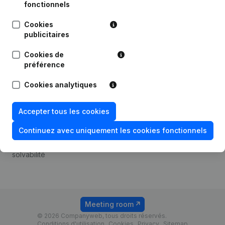
Android app
fonctionnels
Cookies
publicitaires
Thème
Plateforme
Cookies de
Compliance et prévention
Intégrations
préférence
de la fraude
Intégrations
Cookies analytiques
Consulter des comptes
personnalisées
annuels
Expérience de paiement
Accepter tous les cookies
Recherche de numéro de
Contact
TVA
Continuez avec uniquement les cookies fonctionnels
Tarifs
Vérification de la
solvabilité
Meeting room
© 2026 Companyweb, tous droits réservés.
Conditions d'utilisation
Cookies
Privacy
Sitemap