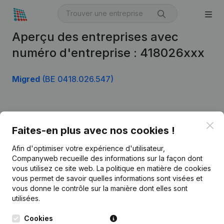
Aperçu des entreprises avec
numéro d'entreprise : 418026xxx
Migred
(BE 0418.026.547)
Produit
Clo
Faites-en plus avec nos cookies !
Informations d’entreprise
Afin d'optimiser votre expérience d'utilisateur,
Monitoring
Français
Companyweb recueille des informations sur la façon dont
vous utilisez ce site web.
La politique en matière de cookies
Recherche internationale
vous permet de savoir quelles informations sont visées et
vous donne le contrôle sur la manière dont elles sont
Kantorenpark Everest
Prospection
utilisées.
Leuvensesteenweg
iOS app
248D,
Cookies
1800 Vilvoorde