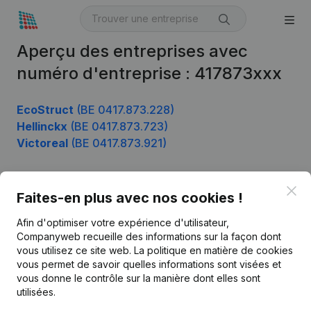
Aperçu des entreprises avec
numéro d'entreprise : 417873xxx
EcoStruct
(BE 0417.873.228)
Hellinckx
(BE 0417.873.723)
Victoreal
(BE 0417.873.921)
Clo
Faites-en plus avec nos cookies !
Produit
Afin d'optimiser votre expérience d'utilisateur,
Informations d’entreprise
Companyweb recueille des informations sur la façon dont
Monitoring
vous utilisez ce site web.
La politique en matière de cookies
Français
vous permet de savoir quelles informations sont visées et
Recherche internationale
vous donne le contrôle sur la manière dont elles sont
utilisées.
Kantorenpark Everest
Prospection
Leuvensesteenweg