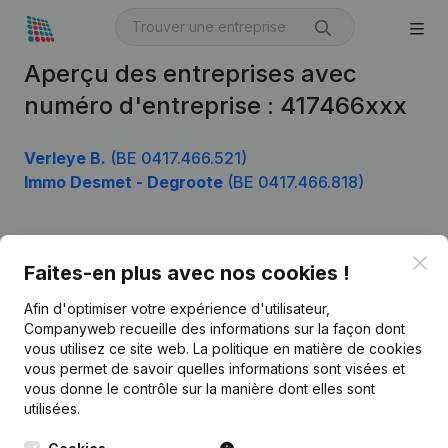
Aperçu des entreprises avec
numéro d'entreprise : 417466xxx
Verleye B.
(BE 0417.466.521)
Immo Desmet - Degroote
(BE 0417.466.818)
Clo
Produit
Faites-en plus avec nos cookies !
Informations d’entreprise
Afin d'optimiser votre expérience d'utilisateur,
Companyweb recueille des informations sur la façon dont
Monitoring
Français
vous utilisez ce site web.
La politique en matière de cookies
vous permet de savoir quelles informations sont visées et
Recherche internationale
vous donne le contrôle sur la manière dont elles sont
Kantorenpark Everest
Prospection
utilisées.
Leuvensesteenweg
iOS app
248D,