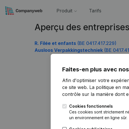
Produit
Tarifs
Aperçu des entreprises
R. Filée et enfants
(BE 0417.417.229)
Ausloos Verpakkingstechniek
(BE 0417.41
Faites-en plus avec nos
Afin d'optimiser votre expérie
ce site web.
La politique en ma
contrôle sur la manière dont ell
Cookies fonctionnels
Ces cookies sont strictement n
un environnement en ligne sûr.