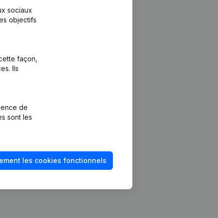
aux sociaux
es objectifs
cette façon,
s. Ils
Plateforme
vention de la
Intégrations
rience de
Intégrations
es sont les
mptes annuels
personnalisées
méro de TVA
Expérience de
paiement
solvabilité
ement les cookies fonctionnels
Contact
Tarifs