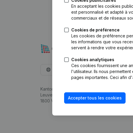
Cookies publicitaires
En acceptant les cookies public
est personnalisé et adapté à vo
commerciaux et de réseaux soc
Cookies de préférence
Les cookies de préférence per
les informations que vous recev
servent à rendre votre expérie
Cookies analytiques
Ces cookies fournissent une ana
Français
l'utilisateur. Ils nous permette
pages importantes. Ceci afin d'
Kantorenpark Everest
Leuvensesteenweg 248D,
Accepter tous les cookies
1800 Vilvoorde