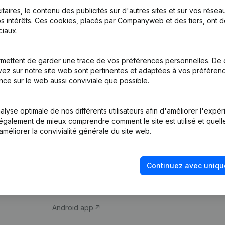
itaires, le contenu des publicités sur d'autres sites et sur vos rése
s intérêts. Ces cookies, placés par Companyweb et des tiers, ont d
iaux.
mettent de garder une trace de vos préférences personnelles. De 
ez sur notre site web sont pertinentes et adaptées à vos préférence
Produit
Thème
nce sur le web aussi conviviale que possible.
Informations
Compliance et pré
d’entreprise
fraude
lyse optimale de nos différents utilisateurs afin d'améliorer l'expé
nt également de mieux comprendre comment le site est utilisé et quell
Monitoring
Consulter des co
améliorer la convivialité générale du site web.
Recherche
Recherche de nu
internationale
Vérification de la 
Continuez avec uniqu
Prospection
iOS app
Android app