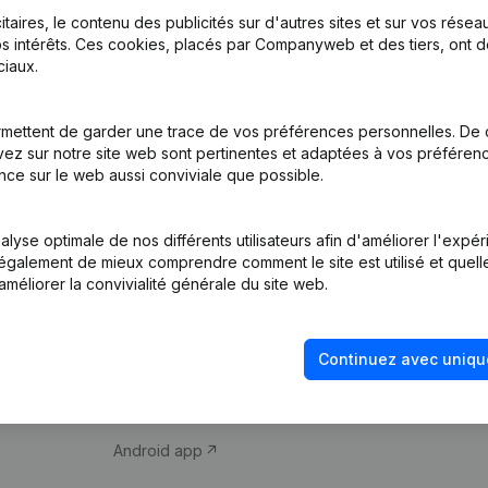
itaires, le contenu des publicités sur d'autres sites et sur vos rése
s intérêts. Ces cookies, placés par Companyweb et des tiers, ont d
iaux.
mettent de garder une trace de vos préférences personnelles. De 
ez sur notre site web sont pertinentes et adaptées à vos préférence
Produit
Thème
nce sur le web aussi conviviale que possible.
Informations
Compliance et pré
d’entreprise
fraude
lyse optimale de nos différents utilisateurs afin d'améliorer l'expé
nt également de mieux comprendre comment le site est utilisé et quell
Monitoring
Consulter des co
améliorer la convivialité générale du site web.
Recherche
Recherche de nu
internationale
Vérification de la 
Continuez avec uniqu
Prospection
iOS app
Android app