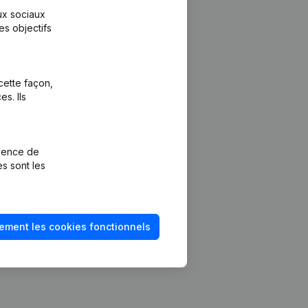
aux sociaux
es objectifs
cette façon,
s. Ils
Plateforme
vention de la
Intégrations
rience de
Intégrations
es sont les
mptes annuels
personnalisées
méro de TVA
Expérience de
paiement
solvabilité
ement les cookies fonctionnels
Contact
Tarifs