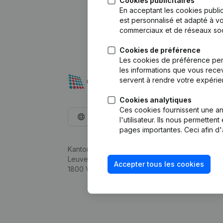
Cookies publicitaires
En acceptant les cookies public
est personnalisé et adapté à vo
commerciaux et de réseaux soc
Cookies de préférence
Les cookies de préférence per
les informations que vous recev
servent à rendre votre expérie
Cookies analytiques
Ces cookies fournissent une ana
Français
l'utilisateur. Ils nous permette
pages importantes. Ceci afin d'
Kantorenpark Everest
Leuvensesteenweg 248D,
Accepter tous les cookies
1800 Vilvoorde