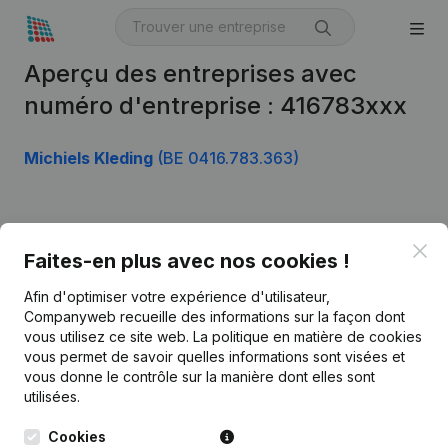
Aperçu des entreprises avec
numéro d'entreprise : 416783xxx
Michiels Kleding
(BE 0416.783.363)
Produit
Clo
Faites-en plus avec nos cookies !
Informations d’entreprise
Afin d'optimiser votre expérience d'utilisateur,
Monitoring
Français
Companyweb recueille des informations sur la façon dont
vous utilisez ce site web.
La politique en matière de cookies
Recherche internationale
vous permet de savoir quelles informations sont visées et
vous donne le contrôle sur la manière dont elles sont
Kantorenpark Everest
Prospection
utilisées.
Leuvensesteenweg
iOS app
248D,
Cookies
1800 Vilvoorde