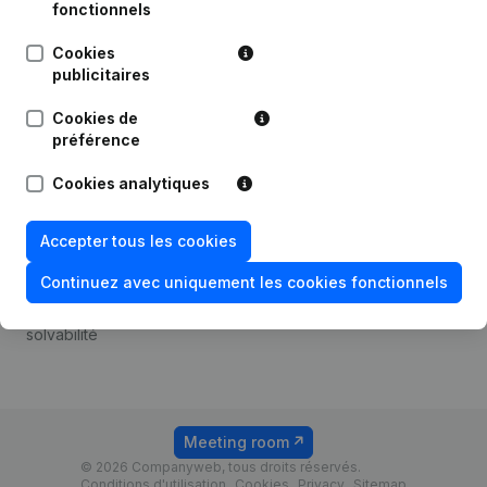
Android app
fonctionnels
Cookies
publicitaires
Thème
Plateforme
Cookies de
Compliance et prévention
Intégrations
préférence
de la fraude
Intégrations
Cookies analytiques
Consulter des comptes
personnalisées
annuels
Expérience de paiement
Accepter tous les cookies
Recherche de numéro de
Contact
TVA
Continuez avec uniquement les cookies fonctionnels
Tarifs
Vérification de la
solvabilité
Meeting room
© 2026 Companyweb, tous droits réservés.
Conditions d'utilisation
Cookies
Privacy
Sitemap