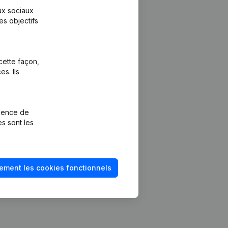
aux sociaux
es objectifs
cette façon,
s. Ils
Plateforme
vention de la
Intégrations
rience de
Intégrations
es sont les
mptes annuels
personnalisées
méro de TVA
Expérience de
paiement
solvabilité
ement les cookies fonctionnels
Contact
Tarifs