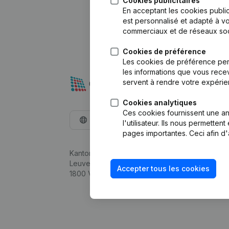
Cookies publicitaires
En acceptant les cookies public
est personnalisé et adapté à vo
commerciaux et de réseaux soc
Cookies de préférence
Les cookies de préférence per
les informations que vous recev
servent à rendre votre expérie
Cookies analytiques
Ces cookies fournissent une ana
Français
l'utilisateur. Ils nous permette
pages importantes. Ceci afin d'
Kantorenpark Everest
Leuvensesteenweg 248D,
Accepter tous les cookies
1800 Vilvoorde