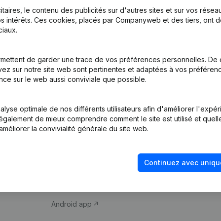
itaires, le contenu des publicités sur d'autres sites et sur vos rése
s intérêts. Ces cookies, placés par Companyweb et des tiers, ont d
iaux.
mettent de garder une trace de vos préférences personnelles. De 
ez sur notre site web sont pertinentes et adaptées à vos préférence
Produit
Thème
nce sur le web aussi conviviale que possible.
Informations
Compliance et pré
d’entreprise
fraude
lyse optimale de nos différents utilisateurs afin d'améliorer l'expé
nt également de mieux comprendre comment le site est utilisé et quell
Monitoring
Consulter des co
améliorer la convivialité générale du site web.
Recherche
Recherche de nu
internationale
Vérification de la 
Continuez avec uniqu
Prospection
iOS app
Android app