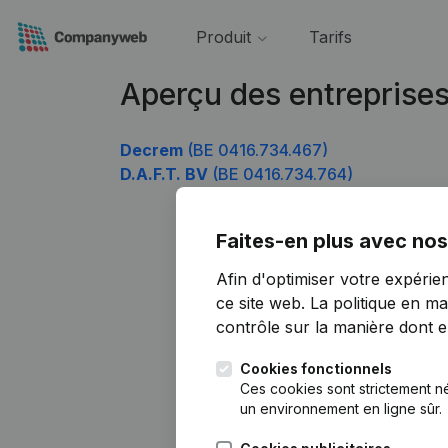
Produit
Tarifs
Aperçu des entreprise
Decrem
(BE 0416.734.467)
D.A.F.T. BV
(BE 0416.734.764)
Faites-en plus avec nos
Afin d'optimiser votre expérie
ce site web.
La politique en ma
contrôle sur la manière dont ell
Cookies fonctionnels
Ces cookies sont strictement n
un environnement en ligne sûr.