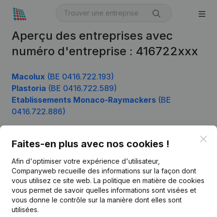
Aperçu des entreprises avec
numéro d'entreprise : 416722xxx
Macolux
(BE 0416.722.193)
Plastoria
(BE 0416.722.589)
Etablissements Monaco-Raymackers
(BE
0416.722.886)
Clo
Faites-en plus avec nos cookies !
Produit
Afin d'optimiser votre expérience d'utilisateur,
Informations d’entreprise
Companyweb recueille des informations sur la façon dont
vous utilisez ce site web.
La politique en matière de cookies
Monitoring
Français
vous permet de savoir quelles informations sont visées et
vous donne le contrôle sur la manière dont elles sont
Recherche internationale
utilisées.