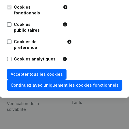
Kantorenpark Everest
Prospection
Leuvensesteenweg
Cookies
iOS app
248D,
fonctionnels
1800 Vilvoorde
Android app
Cookies
publicitaires
Cookies de
Thème
Plateforme
préférence
Compliance et prévention
Intégrations
Cookies analytiques
de la fraude
Intégrations
Consulter des comptes
personnalisées
Accepter tous les cookies
annuels
Expérience de paiement
Continuez avec uniquement les cookies fonctionnels
Recherche de numéro de
Contact
TVA
Tarifs
Vérification de la
solvabilité