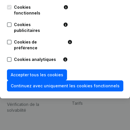
Kantorenpark Everest
Prospection
Leuvensesteenweg
Cookies
iOS app
248D,
fonctionnels
1800 Vilvoorde
Android app
Cookies
publicitaires
Cookies de
Thème
Plateforme
préférence
Compliance et prévention
Intégrations
Cookies analytiques
de la fraude
Intégrations
Consulter des comptes
personnalisées
Accepter tous les cookies
annuels
Expérience de paiement
Continuez avec uniquement les cookies fonctionnels
Recherche de numéro de
Contact
TVA
Tarifs
Vérification de la
solvabilité