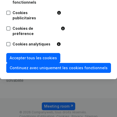
Android app
fonctionnels
Cookies
publicitaires
Thème
Plateforme
Cookies de
Compliance et prévention
Intégrations
préférence
de la fraude
Intégrations
Cookies analytiques
Consulter des comptes
personnalisées
annuels
Expérience de paiement
Accepter tous les cookies
Recherche de numéro de
Contact
TVA
Continuez avec uniquement les cookies fonctionnels
Tarifs
Vérification de la
solvabilité
Meeting room
© 2026 Companyweb, tous droits réservés.
Conditions d'utilisation
Cookies
Privacy
Sitemap