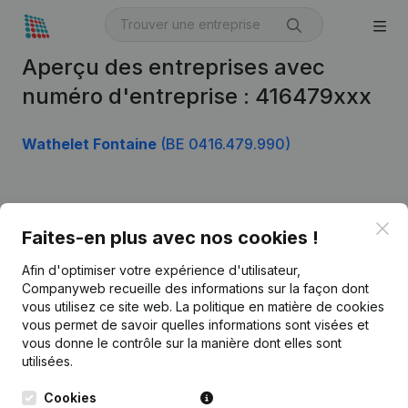
Aperçu des entreprises avec
numéro d'entreprise : 416479xxx
Wathelet Fontaine
(BE 0416.479.990)
Produit
Clo
Faites-en plus avec nos cookies !
Informations d’entreprise
Afin d'optimiser votre expérience d'utilisateur,
Monitoring
Français
Companyweb recueille des informations sur la façon dont
vous utilisez ce site web.
La politique en matière de cookies
Recherche internationale
vous permet de savoir quelles informations sont visées et
vous donne le contrôle sur la manière dont elles sont
Kantorenpark Everest
Prospection
utilisées.
Leuvensesteenweg
iOS app
248D,
Cookies
1800 Vilvoorde