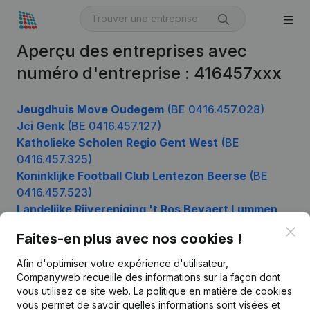
Aperçu des entreprises avec
numéro d'entreprise : 416457xxx
Jeugdhuis Move Oudegem
(BE 0416.457.028)
Jci Genk
(BE 0416.457.127)
Katholieke Scholen Regio Gent West
(BE
0416.457.325)
Koninklijke Football Club Lentezon Beerse
(BE
0416.457.523)
Landelijke Rijvereniging 't Ros Beyaert Lummen
(BE 0416.457.820)
Clo
Faites-en plus avec nos cookies !
Afin d'optimiser votre expérience d'utilisateur,
Companyweb recueille des informations sur la façon dont
Produit
vous utilisez ce site web.
La politique en matière de cookies
vous permet de savoir quelles informations sont visées et
Informations d’entreprise