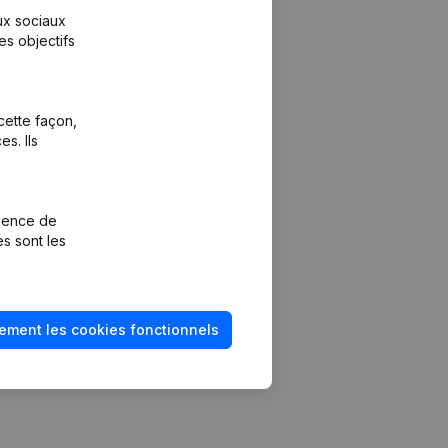
aux sociaux
es objectifs
cette façon,
s. Ils
Plateforme
vention de la
Intégrations
rience de
Intégrations
es sont les
mptes annuels
personnalisées
méro de TVA
Expérience de
paiement
solvabilité
ement les cookies fonctionnels
Contact
Tarifs