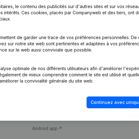
itaires, le contenu des publicités sur d'autres sites et sur vos rése
s intérêts. Ces cookies, placés par Companyweb et des tiers, ont d
iaux.
mettent de garder une trace de vos préférences personnelles. De 
ez sur notre site web sont pertinentes et adaptées à vos préférence
Produit
Thème
nce sur le web aussi conviviale que possible.
Informations
Compliance et pré
d’entreprise
fraude
lyse optimale de nos différents utilisateurs afin d'améliorer l'expé
nt également de mieux comprendre comment le site est utilisé et quell
Monitoring
Consulter des co
améliorer la convivialité générale du site web.
Recherche
Recherche de nu
internationale
Vérification de la 
Continuez avec uniqu
Prospection
iOS app
Android app