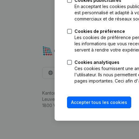
Cookies publicitaires
En acceptant les cookies public
est personnalisé et adapté à vo
commerciaux et de réseaux soc
Cookies de préférence
Les cookies de préférence per
les informations que vous recev
servent à rendre votre expérie
Cookies analytiques
Ces cookies fournissent une ana
Français
l'utilisateur. Ils nous permette
pages importantes. Ceci afin d'
Kantorenpark Everest
Leuvensesteenweg 248D,
Accepter tous les cookies
1800 Vilvoorde