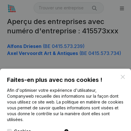
Aperçu des entreprises avec
numéro d'entreprise : 415573xxx
Alfons Driesen
(BE 0415.573.239)
Axel Vervoordt Art & Antiques
(BE 0415.573.734)
Clo
Produit
Faites-en plus avec nos cookies !
Informations d’entreprise
Afin d'optimiser votre expérience d'utilisateur,
Companyweb recueille des informations sur la façon dont
Monitoring
Français
vous utilisez ce site web.
La politique en matière de cookies
vous permet de savoir quelles informations sont visées et
Recherche internationale
vous donne le contrôle sur la manière dont elles sont
Kantorenpark Everest
Prospection
utilisées.
Leuvensesteenweg
iOS app
248D,