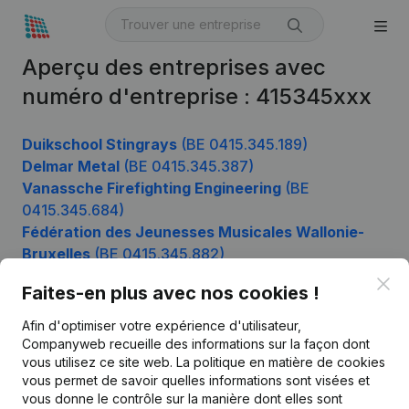
Aperçu des entreprises avec
numéro d'entreprise : 415345xxx
Duikschool Stingrays
(BE 0415.345.189)
Delmar Metal
(BE 0415.345.387)
Vanassche Firefighting Engineering
(BE
0415.345.684)
Fédération des Jeunesses Musicales Wallonie-
Bruxelles
(BE 0415.345.882)
Clo
Faites-en plus avec nos cookies !
Afin d'optimiser votre expérience d'utilisateur,
Produit
Companyweb recueille des informations sur la façon dont
Informations d’entreprise
vous utilisez ce site web.
La politique en matière de cookies
vous permet de savoir quelles informations sont visées et
Monitoring
Français
vous donne le contrôle sur la manière dont elles sont