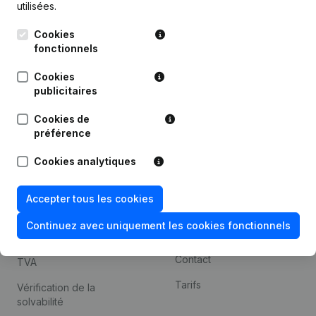
utilisées.
Recherche internationale
Cookies
Kantorenpark Everest
Prospection
fonctionnels
Leuvensesteenweg
iOS app
248D,
Cookies
1800 Vilvoorde
Android app
publicitaires
Cookies de
préférence
Thème
Plateforme
Cookies analytiques
Compliance et prévention
Intégrations
de la fraude
Intégrations
Accepter tous les cookies
Consulter des comptes
personnalisées
annuels
Continuez avec uniquement les cookies fonctionnels
Expérience de paiement
Recherche de numéro de
Contact
TVA
Tarifs
Vérification de la
solvabilité