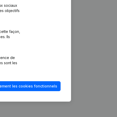
aux sociaux
es objectifs
cette façon,
s. Ils
Plateforme
vention de la
Intégrations
rience de
Intégrations
es sont les
mptes annuels
personnalisées
méro de TVA
Expérience de
paiement
solvabilité
ement les cookies fonctionnels
Contact
Tarifs