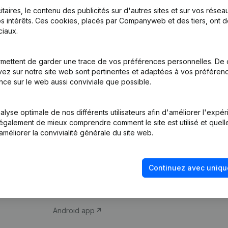
itaires, le contenu des publicités sur d'autres sites et sur vos rése
s intérêts. Ces cookies, placés par Companyweb et des tiers, ont d
iaux.
mettent de garder une trace de vos préférences personnelles. De 
ez sur notre site web sont pertinentes et adaptées à vos préférence
Produit
Thème
nce sur le web aussi conviviale que possible.
Informations
Compliance et pré
d’entreprise
fraude
lyse optimale de nos différents utilisateurs afin d'améliorer l'expé
nt également de mieux comprendre comment le site est utilisé et quell
Monitoring
Consulter des co
améliorer la convivialité générale du site web.
Recherche
Recherche de nu
internationale
Vérification de la 
Continuez avec uniqu
Prospection
iOS app
Android app