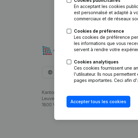
Cookies publicitaires
En acceptant les cookies public
est personnalisé et adapté à vo
commerciaux et de réseaux soc
Cookies de préférence
Les cookies de préférence per
les informations que vous recev
servent à rendre votre expérie
Cookies analytiques
Ces cookies fournissent une ana
Français
l'utilisateur. Ils nous permette
pages importantes. Ceci afin d'
Kantorenpark Everest
Leuvensesteenweg 248D,
Accepter tous les cookies
1800 Vilvoorde