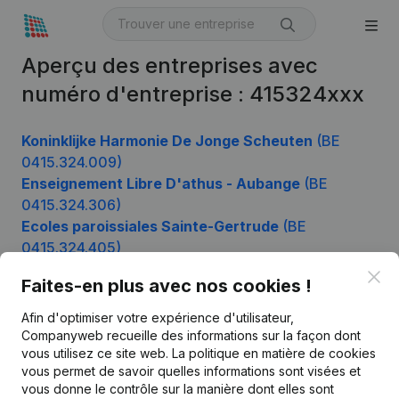
Aperçu des entreprises avec
numéro d'entreprise : 415324xxx
Koninklijke Harmonie De Jonge Scheuten
(BE
0415.324.009)
Enseignement Libre D'athus - Aubange
(BE
0415.324.306)
Ecoles paroissiales Sainte-Gertrude
(BE
0415.324.405)
Clo
Faites-en plus avec nos cookies !
Afin d'optimiser votre expérience d'utilisateur,
Produit
Companyweb recueille des informations sur la façon dont
Informations d’entreprise
vous utilisez ce site web.
La politique en matière de cookies
vous permet de savoir quelles informations sont visées et
Monitoring
Français
vous donne le contrôle sur la manière dont elles sont