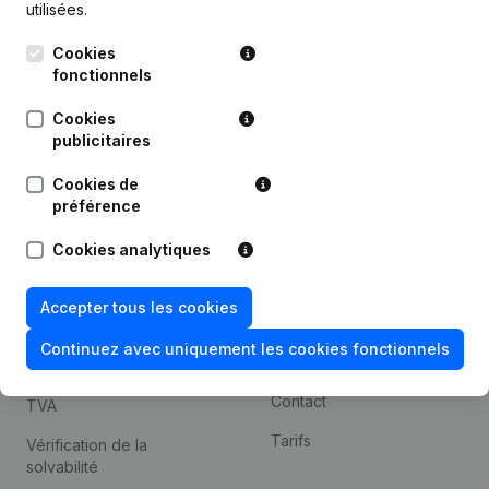
utilisées.
Recherche internationale
Cookies
Kantorenpark Everest
Prospection
fonctionnels
Leuvensesteenweg
iOS app
248D,
Cookies
1800 Vilvoorde
Android app
publicitaires
Cookies de
préférence
Thème
Plateforme
Cookies analytiques
Compliance et prévention
Intégrations
de la fraude
Intégrations
Accepter tous les cookies
Consulter des comptes
personnalisées
annuels
Continuez avec uniquement les cookies fonctionnels
Expérience de paiement
Recherche de numéro de
Contact
TVA
Tarifs
Vérification de la
solvabilité