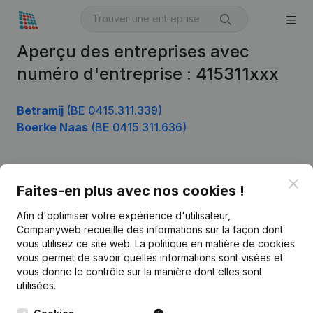
Aperçu des entreprises avec
numéro d'entreprise : 415311xxx
Betramij
(BE 0415.311.339)
Boerke Naas
(BE 0415.311.636)
Clo
Produit
Faites-en plus avec nos cookies !
Informations d’entreprise
Afin d'optimiser votre expérience d'utilisateur,
Companyweb recueille des informations sur la façon dont
Monitoring
Français
vous utilisez ce site web.
La politique en matière de cookies
vous permet de savoir quelles informations sont visées et
Recherche internationale
vous donne le contrôle sur la manière dont elles sont
Kantorenpark Everest
Prospection
utilisées.
Leuvensesteenweg
iOS app
248D,