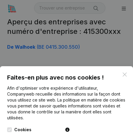
Aperçu des entreprises avec
numéro d'entreprise : 415300xxx
De Walhoek
(BE 0415.300.550)
Produit
Clo
Faites-en plus avec nos cookies !
Informations d’entreprise
Afin d'optimiser votre expérience d'utilisateur,
Monitoring
Français
Companyweb recueille des informations sur la façon dont
vous utilisez ce site web.
La politique en matière de cookies
Recherche internationale
vous permet de savoir quelles informations sont visées et
vous donne le contrôle sur la manière dont elles sont
Kantorenpark Everest
Prospection
utilisées.
Leuvensesteenweg
iOS app
248D,
Cookies
1800 Vilvoorde