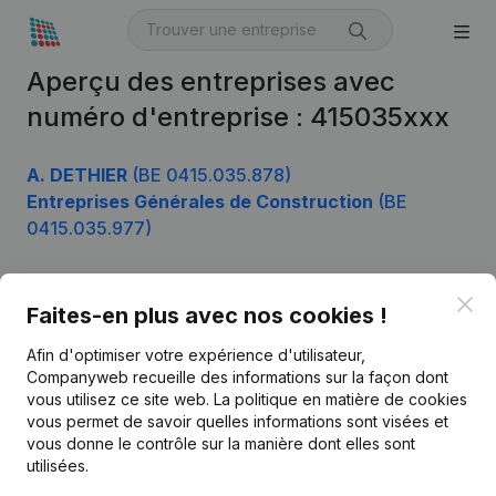
Aperçu des entreprises avec
numéro d'entreprise : 415035xxx
A. DETHIER
(BE 0415.035.878)
Entreprises Générales de Construction
(BE
0415.035.977)
Clo
Faites-en plus avec nos cookies !
Produit
Afin d'optimiser votre expérience d'utilisateur,
Informations d’entreprise
Companyweb recueille des informations sur la façon dont
Monitoring
vous utilisez ce site web.
La politique en matière de cookies
Français
vous permet de savoir quelles informations sont visées et
Recherche internationale
vous donne le contrôle sur la manière dont elles sont
utilisées.
Kantorenpark Everest
Prospection
Leuvensesteenweg