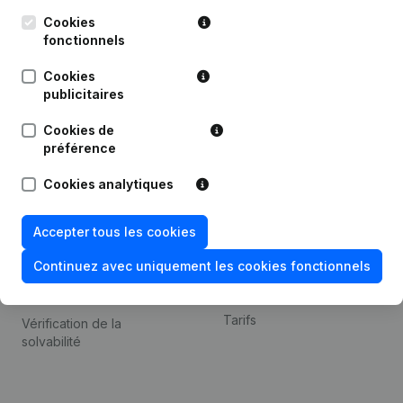
Kantorenpark Everest
Prospection
Leuvensesteenweg
Cookies
iOS app
248D,
fonctionnels
1800 Vilvoorde
Android app
Cookies
publicitaires
Cookies de
Thème
Plateforme
préférence
Compliance et prévention
Intégrations
Cookies analytiques
de la fraude
Intégrations
Consulter des comptes
personnalisées
Accepter tous les cookies
annuels
Expérience de paiement
Continuez avec uniquement les cookies fonctionnels
Recherche de numéro de
Contact
TVA
Tarifs
Vérification de la
solvabilité