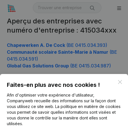
Aperçu des entreprises avec
numéro d'entreprise : 415034xxx
Chapewerken A. De Cock
(BE 0415.034.393)
Communauté scolaire Sainte-Marie à Namur
(BE
0415.034.591)
Global Gas Solutions Group
(BE 0415.034.987)
Clo
Faites-en plus avec nos cookies !
Produit
Afin d'optimiser votre expérience d'utilisateur,
Informations d’entreprise
Companyweb recueille des informations sur la façon dont
vous utilisez ce site web.
La politique en matière de cookies
Monitoring
Français
vous permet de savoir quelles informations sont visées et
vous donne le contrôle sur la manière dont elles sont
Recherche internationale
utilisées.