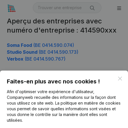
Aperçu des entreprises avec
numéro d'entreprise : 414590xxx
Soma Food
(BE 0414.590.074)
Studio Sound
(BE 0414.590.173)
Verbox
(BE 0414.590.767)
Clo
Faites-en plus avec nos cookies !
Produit
Afin d'optimiser votre expérience d'utilisateur,
Informations d’entreprise
Companyweb recueille des informations sur la façon dont
Monitoring
vous utilisez ce site web.
La politique en matière de cookies
Français
vous permet de savoir quelles informations sont visées et
Recherche internationale
vous donne le contrôle sur la manière dont elles sont
utilisées.
Kantorenpark Everest
Prospection
Leuvensesteenweg