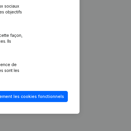
aux sociaux
es objectifs
cette façon,
s. Ils
Plateforme
vention de la
Intégrations
rience de
Intégrations
es sont les
mptes annuels
personnalisées
méro de TVA
Expérience de
paiement
solvabilité
ement les cookies fonctionnels
Contact
Tarifs