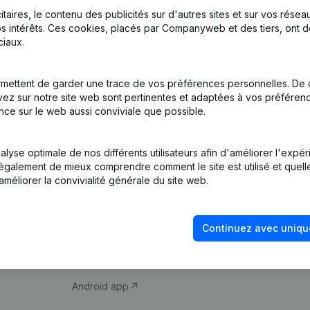
itaires, le contenu des publicités sur d'autres sites et sur vos rése
s intérêts. Ces cookies, placés par Companyweb et des tiers, ont d
iaux.
mettent de garder une trace de vos préférences personnelles. De 
ez sur notre site web sont pertinentes et adaptées à vos préférence
Produit
Thème
nce sur le web aussi conviviale que possible.
Informations
Compliance et pré
d’entreprise
fraude
lyse optimale de nos différents utilisateurs afin d'améliorer l'expé
nt également de mieux comprendre comment le site est utilisé et quell
Monitoring
Consulter des co
améliorer la convivialité générale du site web.
Recherche
Recherche de nu
internationale
Vérification de la 
Continuez avec uniqu
Prospection
iOS app
Android app