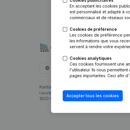
Cookies publicitaires
En acceptant les cookies public
est personnalisé et adapté à vo
commerciaux et de réseaux soc
Cookies de préférence
Les cookies de préférence per
les informations que vous recev
servent à rendre votre expérie
Cookies analytiques
Ces cookies fournissent une ana
Français
l'utilisateur. Ils nous permette
pages importantes. Ceci afin d'
Kantorenpark Everest
Leuvensesteenweg 248D,
Accepter tous les cookies
1800 Vilvoorde