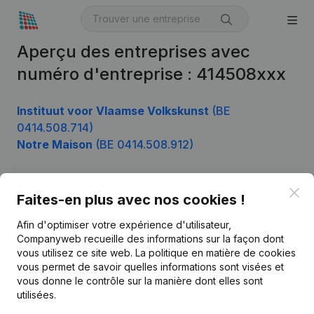
Aperçu des entreprises avec
numéro d'entreprise : 414508xxx
Instituut voor Vlaamse Volkskunst
(BE
0414.508.714)
Notre Maison
(BE 0414.508.912)
Clo
Faites-en plus avec nos cookies !
Produit
Afin d'optimiser votre expérience d'utilisateur,
Informations d’entreprise
Companyweb recueille des informations sur la façon dont
Monitoring
vous utilisez ce site web.
La politique en matière de cookies
Français
vous permet de savoir quelles informations sont visées et
Recherche internationale
vous donne le contrôle sur la manière dont elles sont
utilisées.
Kantorenpark Everest
Prospection
Leuvensesteenweg