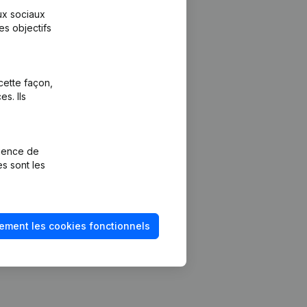
aux sociaux
es objectifs
cette façon,
s. Ils
Plateforme
vention de la
Intégrations
rience de
Intégrations
es sont les
mptes annuels
personnalisées
méro de TVA
Expérience de
paiement
solvabilité
ement les cookies fonctionnels
Contact
Tarifs