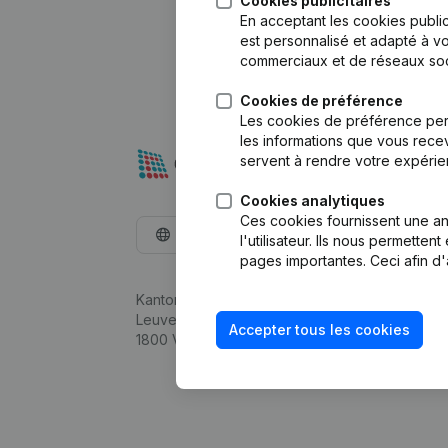
Cookies publicitaires
En acceptant les cookies public
est personnalisé et adapté à vo
commerciaux et de réseaux soc
Cookies de préférence
Les cookies de préférence per
les informations que vous recev
servent à rendre votre expérie
Cookies analytiques
Ces cookies fournissent une ana
Français
l'utilisateur. Ils nous permette
pages importantes. Ceci afin d'
Kantorenpark Everest
Leuvensesteenweg 248D,
Accepter tous les cookies
1800 Vilvoorde