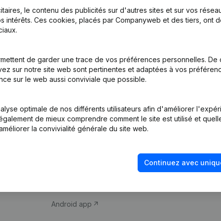
itaires, le contenu des publicités sur d'autres sites et sur vos rése
s intérêts. Ces cookies, placés par Companyweb et des tiers, ont d
iaux.
mettent de garder une trace de vos préférences personnelles. De 
ez sur notre site web sont pertinentes et adaptées à vos préférence
Produit
Thème
nce sur le web aussi conviviale que possible.
Informations
Compliance et pré
d’entreprise
fraude
lyse optimale de nos différents utilisateurs afin d'améliorer l'expé
nt également de mieux comprendre comment le site est utilisé et quell
Monitoring
Consulter des co
améliorer la convivialité générale du site web.
Recherche
Recherche de nu
internationale
Vérification de la 
Continuez avec uniqu
Prospection
iOS app
Android app