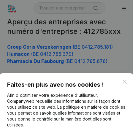
Aperçu des entreprises avec
numéro d'entreprise : 412785xxx
Groep Goris Verzekeringen
(BE 0412.785.181)
Humacon
(BE 0412.785.379)
Pharmacie Du Faubourg
(BE 0412.785.676)
Clo
Faites-en plus avec nos cookies !
Produit
Afin d'optimiser votre expérience d'utilisateur,
Informations d’entreprise
Companyweb recueille des informations sur la façon dont
Monitoring
vous utilisez ce site web.
La politique en matière de cookies
Français
vous permet de savoir quelles informations sont visées et
Recherche internationale
vous donne le contrôle sur la manière dont elles sont
utilisées.
Kantorenpark Everest
Prospection
Leuvensesteenweg