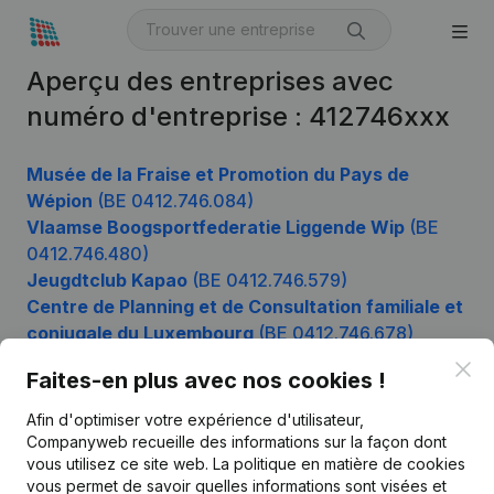
Aperçu des entreprises avec
numéro d'entreprise : 412746xxx
Musée de la Fraise et Promotion du Pays de
Wépion
(BE 0412.746.084)
Vlaamse Boogsportfederatie Liggende Wip
(BE
0412.746.480)
Jeugdtclub Kapao
(BE 0412.746.579)
Centre de Planning et de Consultation familiale et
conjugale du Luxembourg
(BE 0412.746.678)
Tennisclub Vlaskia
(BE 0412.746.876)
Clo
Faites-en plus avec nos cookies !
Afin d'optimiser votre expérience d'utilisateur,
Companyweb recueille des informations sur la façon dont
Produit
vous utilisez ce site web.
La politique en matière de cookies
vous permet de savoir quelles informations sont visées et
Informations d’entreprise