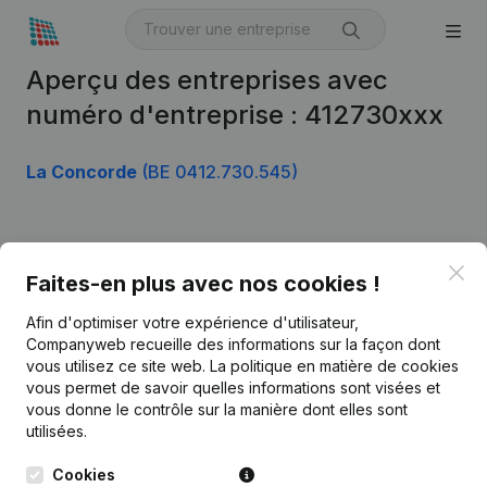
Aperçu des entreprises avec
numéro d'entreprise : 412730xxx
La Concorde
(BE 0412.730.545)
Produit
Clo
Faites-en plus avec nos cookies !
Informations d’entreprise
Afin d'optimiser votre expérience d'utilisateur,
Monitoring
Français
Companyweb recueille des informations sur la façon dont
vous utilisez ce site web.
La politique en matière de cookies
Recherche internationale
vous permet de savoir quelles informations sont visées et
vous donne le contrôle sur la manière dont elles sont
Kantorenpark Everest
Prospection
utilisées.
Leuvensesteenweg
iOS app
248D,
Cookies
1800 Vilvoorde