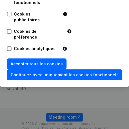
Android app
fonctionnels
Cookies
publicitaires
Thème
Plateforme
Cookies de
Compliance et prévention
Intégrations
préférence
de la fraude
Intégrations
Cookies analytiques
Consulter des comptes
personnalisées
annuels
Expérience de paiement
Accepter tous les cookies
Recherche de numéro de
Contact
TVA
Continuez avec uniquement les cookies fonctionnels
Tarifs
Vérification de la
solvabilité
Meeting room
© 2026 Companyweb, tous droits réservés.
Conditions d'utilisation
Cookies
Privacy
Sitemap