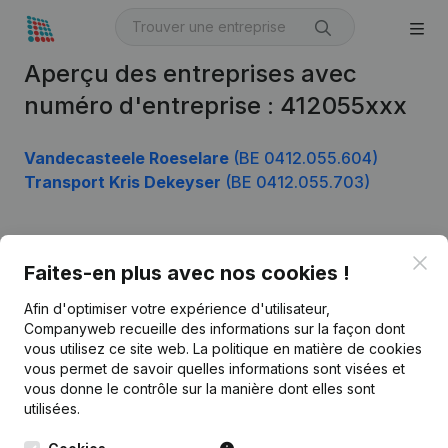
Aperçu des entreprises avec
numéro d'entreprise : 412055xxx
Vandecasteele Roeselare
(BE 0412.055.604)
Transport Kris Dekeyser
(BE 0412.055.703)
Clo
Produit
Faites-en plus avec nos cookies !
Informations d’entreprise
Afin d'optimiser votre expérience d'utilisateur,
Companyweb recueille des informations sur la façon dont
Monitoring
Français
vous utilisez ce site web.
La politique en matière de cookies
vous permet de savoir quelles informations sont visées et
Recherche internationale
vous donne le contrôle sur la manière dont elles sont
Kantorenpark Everest
Prospection
utilisées.
Leuvensesteenweg
iOS app
248D,