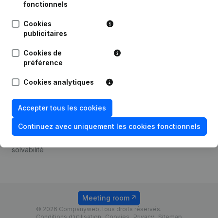
Android app
fonctionnels
Cookies
publicitaires
Thème
Plateforme
Cookies de
Compliance et prévention
Intégrations
préférence
de la fraude
Intégrations
Cookies analytiques
Consulter des comptes
personnalisées
annuels
Expérience de paiement
Accepter tous les cookies
Recherche de numéro de
Contact
TVA
Continuez avec uniquement les cookies fonctionnels
Tarifs
Vérification de la
solvabilité
Meeting room
© 2026 Companyweb, tous droits réservés.
Conditions d'utilisation
Cookies
Privacy
Sitemap