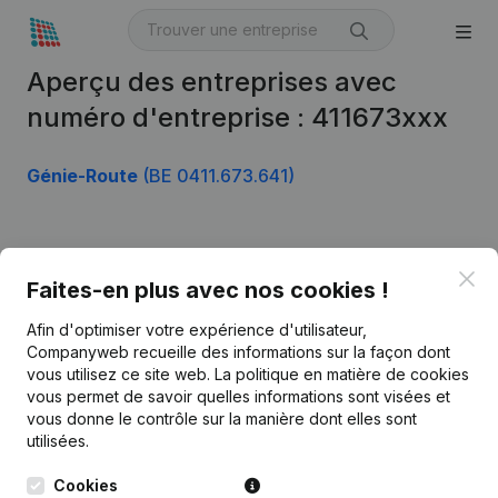
Aperçu des entreprises avec
numéro d'entreprise : 411673xxx
Génie-Route
(BE 0411.673.641)
Produit
Clo
Faites-en plus avec nos cookies !
Informations d’entreprise
Afin d'optimiser votre expérience d'utilisateur,
Monitoring
Français
Companyweb recueille des informations sur la façon dont
vous utilisez ce site web.
La politique en matière de cookies
Recherche internationale
vous permet de savoir quelles informations sont visées et
vous donne le contrôle sur la manière dont elles sont
Kantorenpark Everest
Prospection
utilisées.
Leuvensesteenweg
iOS app
248D,
Cookies
1800 Vilvoorde