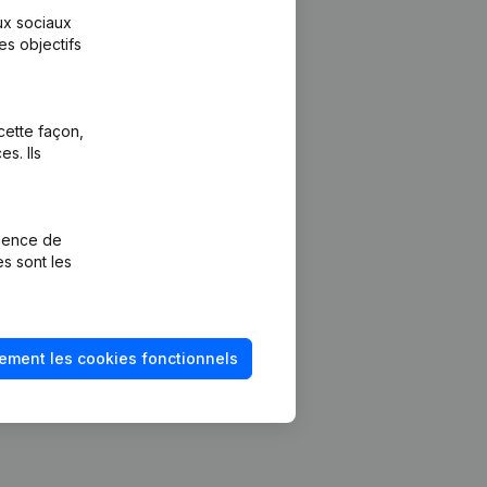
aux sociaux
es objectifs
cette façon,
s. Ils
Plateforme
vention de la
Intégrations
rience de
Intégrations
es sont les
mptes annuels
personnalisées
méro de TVA
Expérience de
paiement
solvabilité
ement les cookies fonctionnels
Contact
Tarifs