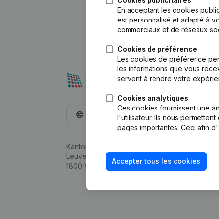
Cookies publicitaires
En acceptant les cookies public
est personnalisé et adapté à vo
commerciaux et de réseaux soc
Cookies de préférence
Les cookies de préférence per
les informations que vous recev
servent à rendre votre expérie
Cookies analytiques
Ces cookies fournissent une ana
Français
l'utilisateur. Ils nous permette
pages importantes. Ceci afin d'
Kantorenpark Everest
Leuvensesteenweg 248D,
Accepter tous les cookies
1800 Vilvoorde