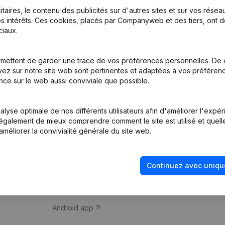
itaires, le contenu des publicités sur d'autres sites et sur vos rése
s intérêts. Ces cookies, placés par Companyweb et des tiers, ont d
iaux.
mettent de garder une trace de vos préférences personnelles. De 
ez sur notre site web sont pertinentes et adaptées à vos préférence
Produit
Thème
nce sur le web aussi conviviale que possible.
Informations
Compliance et pré
d’entreprise
fraude
lyse optimale de nos différents utilisateurs afin d'améliorer l'expé
nt également de mieux comprendre comment le site est utilisé et quell
Monitoring
Consulter des co
améliorer la convivialité générale du site web.
Recherche
Recherche de nu
internationale
Vérification de la 
Continuez avec uniqu
Prospection
iOS app
Android app