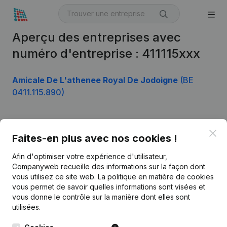
Aperçu des entreprises avec
numéro d'entreprise : 411115xxx
Amicale De L'athenee Royal De Jodoigne
(BE
0411.115.890)
Clo
Produit
Faites-en plus avec nos cookies !
Informations d’entreprise
Afin d'optimiser votre expérience d'utilisateur,
Companyweb recueille des informations sur la façon dont
Monitoring
Français
vous utilisez ce site web.
La politique en matière de cookies
vous permet de savoir quelles informations sont visées et
Recherche internationale
vous donne le contrôle sur la manière dont elles sont
Kantorenpark Everest
Prospection
utilisées.
Leuvensesteenweg
iOS app
248D,