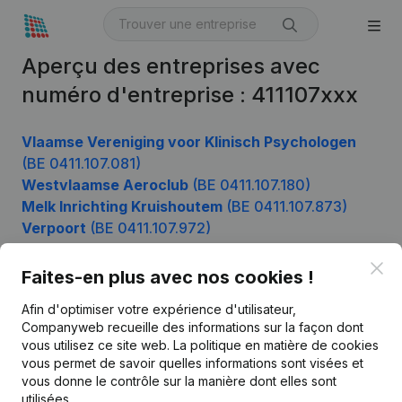
Aperçu des entreprises avec
numéro d'entreprise : 411107xxx
Vlaamse Vereniging voor Klinisch Psychologen
(BE 0411.107.081)
Westvlaamse Aeroclub
(BE 0411.107.180)
Melk Inrichting Kruishoutem
(BE 0411.107.873)
Verpoort
(BE 0411.107.972)
Clo
Faites-en plus avec nos cookies !
Produit
Afin d'optimiser votre expérience d'utilisateur,
Companyweb recueille des informations sur la façon dont
Informations d’entreprise
vous utilisez ce site web.
La politique en matière de cookies
vous permet de savoir quelles informations sont visées et
Monitoring
Français
vous donne le contrôle sur la manière dont elles sont
Recherche internationale
utilisées.