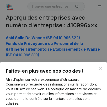
Aperçu des entreprises avec
numéro d'entreprise : 410996xxx
Asbl Salle De Wanne
(BE 0410.996.522)
Fonds de Prévoyance du Personnel de la
Raffinerie Tirlemontoise Etablissement de Wanze
(BE 0410.996.819)
Clo
Faites-en plus avec nos cookies !
Produit
Afin d'optimiser votre expérience d'utilisateur,
Informations d’entreprise
Companyweb recueille des informations sur la façon dont
vous utilisez ce site web.
La politique en matière de cookies
Monitoring
Français
vous permet de savoir quelles informations sont visées et
vous donne le contrôle sur la manière dont elles sont
Recherche internationale
utilisées.