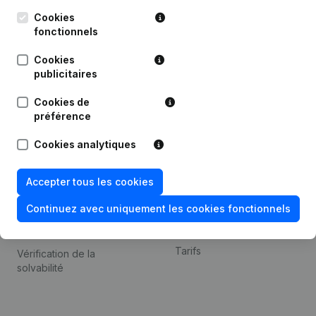
Kantorenpark Everest
Prospection
Leuvensesteenweg
Cookies
iOS app
248D,
fonctionnels
1800 Vilvoorde
Android app
Cookies
publicitaires
Cookies de
Thème
Plateforme
préférence
Compliance et prévention
Intégrations
Cookies analytiques
de la fraude
Intégrations
Consulter des comptes
personnalisées
Accepter tous les cookies
annuels
Expérience de paiement
Continuez avec uniquement les cookies fonctionnels
Recherche de numéro de
Contact
TVA
Tarifs
Vérification de la
solvabilité