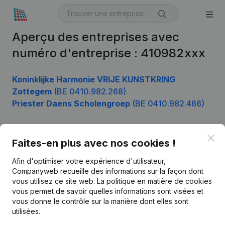
Aperçu des entreprises avec
numéro d'entreprise : 410982xxx
Koninklijke Harmonie VRIJE KUNSTKRING
Zottegem
(BE 0410.982.268)
Priester Daens Scholengroep
(BE 0410.982.466)
Clo
Faites-en plus avec nos cookies !
Produit
Afin d'optimiser votre expérience d'utilisateur,
Informations d’entreprise
Companyweb recueille des informations sur la façon dont
Monitoring
vous utilisez ce site web.
La politique en matière de cookies
Français
vous permet de savoir quelles informations sont visées et
Recherche internationale
vous donne le contrôle sur la manière dont elles sont
utilisées.
Kantorenpark Everest
Prospection
Leuvensesteenweg