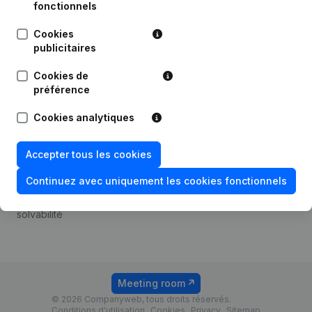
Android app
fonctionnels
Cookies
publicitaires
Thème
Plateforme
Cookies de
Compliance et prévention
Intégrations
préférence
de la fraude
Intégrations
Cookies analytiques
Consulter des comptes
personnalisées
annuels
Expérience de paiement
Accepter tous les cookies
Recherche de numéro de
Contact
TVA
Continuez avec uniquement les cookies fonctionnels
Tarifs
Vérification de la
solvabilité
Meeting room
© 2026 Companyweb, tous droits réservés.
Conditions d'utilisation
Cookies
Privacy
Sitemap