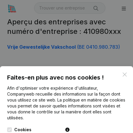
Aperçu des entreprises avec
numéro d'entreprise : 410980xxx
Vrije Gewestelijke Vakschool
(BE 0410.980.783)
Produit
Clo
Faites-en plus avec nos cookies !
Informations d’entreprise
Afin d'optimiser votre expérience d'utilisateur,
Monitoring
Français
Companyweb recueille des informations sur la façon dont
vous utilisez ce site web.
La politique en matière de cookies
Recherche internationale
vous permet de savoir quelles informations sont visées et
vous donne le contrôle sur la manière dont elles sont
Kantorenpark Everest
Prospection
utilisées.
Leuvensesteenweg
iOS app
248D,
Cookies
1800 Vilvoorde