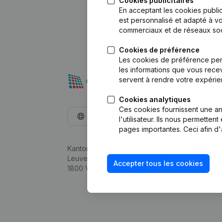
Cookies publicitaires
En acceptant les cookies public
est personnalisé et adapté à vo
commerciaux et de réseaux soc
Cookies de préférence
Les cookies de préférence per
les informations que vous recev
servent à rendre votre expérie
Cookies analytiques
Ces cookies fournissent une ana
Français
l'utilisateur. Ils nous permette
pages importantes. Ceci afin d'
Kantorenpark Everest
Leuvensesteenweg 248D,
Accepter tous les cookies
1800 Vilvoorde