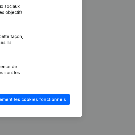
aux sociaux
es objectifs
cette façon,
s. Ils
Plateforme
vention de la
Intégrations
rience de
Intégrations
es sont les
mptes annuels
personnalisées
méro de TVA
Expérience de
paiement
solvabilité
ement les cookies fonctionnels
Contact
Tarifs