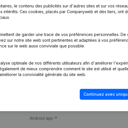
itaires, le contenu des publicités sur d'autres sites et sur vos rése
s intérêts. Ces cookies, placés par Companyweb et des tiers, ont d
iaux.
mettent de garder une trace de vos préférences personnelles. De 
ez sur notre site web sont pertinentes et adaptées à vos préférence
Produit
Thème
nce sur le web aussi conviviale que possible.
Informations
Compliance et pré
d’entreprise
fraude
lyse optimale de nos différents utilisateurs afin d'améliorer l'expé
nt également de mieux comprendre comment le site est utilisé et quell
Monitoring
Consulter des co
améliorer la convivialité générale du site web.
Recherche
Recherche de nu
internationale
Vérification de la 
Continuez avec uniqu
Prospection
iOS app
Android app