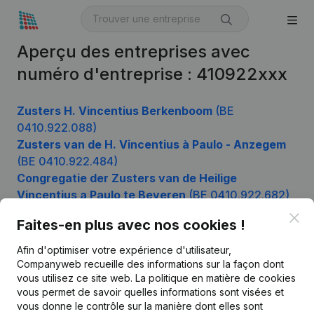
Aperçu des entreprises avec
numéro d'entreprise : 410922xxx
Zusters H. Vincentius Berkenboom
(BE
0410.922.088)
Zusters van de H. Vincentius à Paulo - Anzegem
(BE 0410.922.484)
Congregatie der Zusters van de Heilige
Vincentius a Paulo te Beveren
(BE 0410.922.682)
Clo
Faites-en plus avec nos cookies !
Afin d'optimiser votre expérience d'utilisateur,
Produit
Companyweb recueille des informations sur la façon dont
Informations d’entreprise
vous utilisez ce site web.
La politique en matière de cookies
vous permet de savoir quelles informations sont visées et
Monitoring
Français
vous donne le contrôle sur la manière dont elles sont