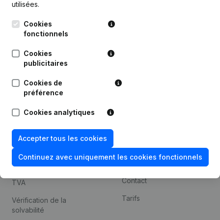
utilisées.
Recherche internationale
Cookies
Kantorenpark Everest
Prospection
fonctionnels
Leuvensesteenweg
iOS app
248D,
Cookies
1800 Vilvoorde
Android app
publicitaires
Cookies de
préférence
Thème
Plateforme
Cookies analytiques
Compliance et prévention
Intégrations
de la fraude
Intégrations
Accepter tous les cookies
Consulter des comptes
personnalisées
annuels
Continuez avec uniquement les cookies fonctionnels
Expérience de paiement
Recherche de numéro de
Contact
TVA
Tarifs
Vérification de la
solvabilité