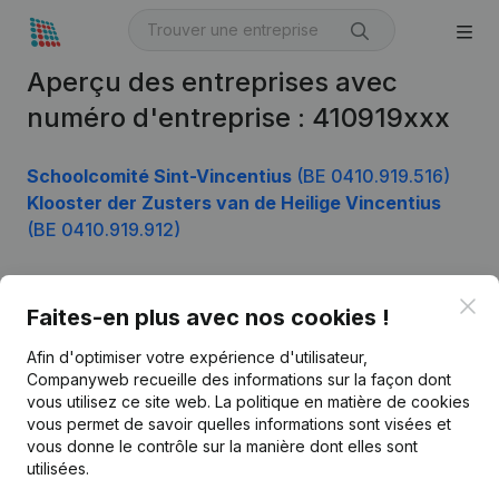
Aperçu des entreprises avec
numéro d'entreprise : 410919xxx
Schoolcomité Sint-Vincentius
(BE 0410.919.516)
Klooster der Zusters van de Heilige Vincentius
(BE 0410.919.912)
Clo
Faites-en plus avec nos cookies !
Produit
Afin d'optimiser votre expérience d'utilisateur,
Informations d’entreprise
Companyweb recueille des informations sur la façon dont
Monitoring
vous utilisez ce site web.
La politique en matière de cookies
Français
vous permet de savoir quelles informations sont visées et
Recherche internationale
vous donne le contrôle sur la manière dont elles sont
utilisées.
Kantorenpark Everest
Prospection
Leuvensesteenweg